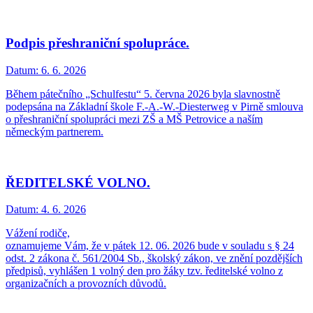
Podpis přeshraniční spolupráce.
Datum:
6. 6. 2026
Během pátečního „Schulfestu“ 5. června 2026 byla slavnostně
podepsána na Základní škole F.-A.-W.-Diesterweg v Pirně smlouva
o přeshraniční spolupráci mezi ZŠ a MŠ Petrovice a naším
německým partnerem.
ŘEDITELSKÉ VOLNO.
Datum:
4. 6. 2026
Vážení rodiče,
oznamujeme Vám, že v pátek 12. 06. 2026 bude v souladu s § 24
odst. 2 zákona č. 561/2004 Sb., školský zákon, ve znění pozdějších
předpisů, vyhlášen 1 volný den pro žáky tzv. ředitelské volno z
organizačních a provozních důvodů.