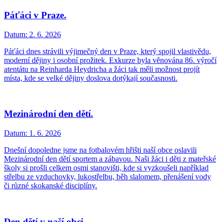
Páťáci v Praze.
Datum:
2. 6. 2026
Páťáci dnes strávili výjimečný den v Praze, který spojil vlastivědu,
moderní dějiny i osobní prožitek. Exkurze byla věnována 86. výročí
atentátu na Reinharda Heydricha a žáci tak měli možnost projít
místa, kde se velké dějiny doslova dotýkají současnosti.
Mezinárodní den dětí.
Datum:
1. 6. 2026
Dnešní dopoledne jsme na fotbalovém hřišti naší obce oslavili
Mezinárodní den dětí sportem a zábavou. Naši žáci i děti z mateřské
školy si prošli celkem osmi stanovišti, kde si vyzkoušeli například
střelbu ze vzduchovky, lukostřelbu, běh slalomem, přenášení vody
či různé skokanské disciplíny.
Den dětí v naší obci.