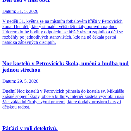
Datum:
31. 5. 2026
V neděli 31. května se na místním fotbalovém hřišti v Petrovicích
konal Den dětí, který si malé i větší děti užily opravdu naplno.
Uderem druhé hodiny odpolední se hřiště rázem zaplnilo a děti se
rozběhly po jednotlivých stanovištích, kde na ně čekala pestrá
nabídka zábavných disciplín.
Noc kostelů v Petrovicích: škola, umění a hudba pod
jednou střechou
Datum:
29. 5. 2026
Dnešní Noc kostelů v Petrovicích přinesla do kostela sv. Mikuláše
krásné spojení školy, obce a kultury. Interiér kostela vyzdobili naši
žáci základní školy svými pracemi, které dodaly prostoru barvy i
dětskou radost.
Páťáci v roli detektivů.