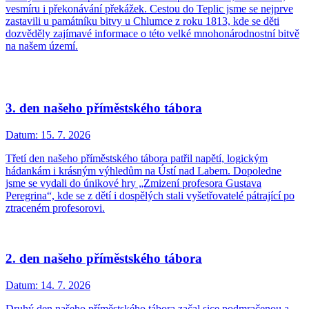
vesmíru i překonávání překážek. Cestou do Teplic jsme se nejprve
zastavili u památníku bitvy u Chlumce z roku 1813, kde se děti
dozvěděly zajímavé informace o této velké mnohonárodnostní bitvě
na našem území.
3. den našeho příměstského tábora
Datum:
15. 7. 2026
Třetí den našeho příměstského tábora patřil napětí, logickým
hádankám i krásným výhledům na Ústí nad Labem. Dopoledne
jsme se vydali do únikové hry „Zmizení profesora Gustava
Peregrina“, kde se z dětí i dospělých stali vyšetřovatelé pátrající po
ztraceném profesorovi.
2. den našeho příměstského tábora
Datum:
14. 7. 2026
Druhý den našeho příměstského tábora začal sice podmračenou a