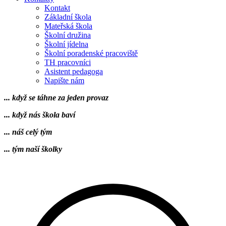
Kontakt
Základní škola
Mateřská škola
Školní družina
Školní jídelna
Školní poradenské pracoviště
TH pracovníci
Asistent pedagoga
Napište nám
... když se táhne za jeden provaz
... když nás škola baví
... náš celý tým
... tým naší školky