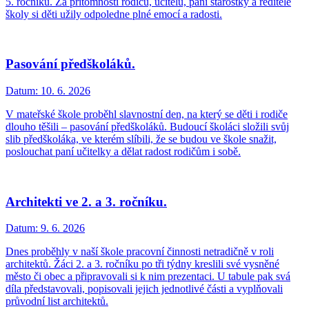
5. ročníku. Za přítomnosti rodičů, učitelů, paní starostky a ředitele
školy si děti užily odpoledne plné emocí a radosti.
Pasování předškoláků.
Datum:
10. 6. 2026
V mateřské škole proběhl slavnostní den, na který se děti i rodiče
dlouho těšili – pasování předškoláků. Budoucí školáci složili svůj
slib předškoláka, ve kterém slíbili, že se budou ve škole snažit,
poslouchat paní učitelky a dělat radost rodičům i sobě.
Architekti ve 2. a 3. ročníku.
Datum:
9. 6. 2026
Dnes proběhly v naší škole pracovní činnosti netradičně v roli
architektů. Žáci 2. a 3. ročníku po tři týdny kreslili své vysněné
město či obec a připravovali si k nim prezentaci. U tabule pak svá
díla představovali, popisovali jejich jednotlivé části a vyplňovali
průvodní list architektů.