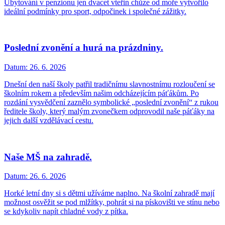
Ubytování v penzionu jen dvacet vteřin chůze od moře vytvořilo
ideální podmínky pro sport, odpočinek i společné zážitky.
Poslední zvonění a hurá na prázdniny.
Datum:
26. 6. 2026
Dnešní den naší školy patřil tradičnímu slavnostnímu rozloučení se
školním rokem a především našim odcházejícím páťákům. Po
rozdání vysvědčení zaznělo symbolické „poslední zvonění“ z rukou
ředitele školy, který malým zvonečkem odprovodil naše páťáky na
jejich další vzdělávací cestu.
Naše MŠ na zahradě.
Datum:
26. 6. 2026
Horké letní dny si s dětmi užíváme naplno. Na školní zahradě mají
možnost osvěžit se pod mlžítky, pohrát si na pískovišti ve stínu nebo
se kdykoliv napít chladné vody z pítka.