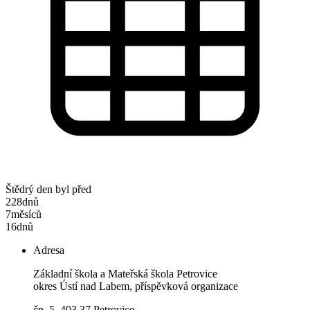
Štědrý den byl před
228
dnů
7
měsíců
16
dnů
Adresa
Základní škola a Mateřská škola Petrovice
okres Ústí nad Labem, příspěvková organizace
čp. 5, 403 37 Petrovice