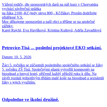
Vážení rodiče, dle sponzorských darů na náš kurz v Chorvatsku
vychází závěrečná splátka
na žáka 2100,-Kč (tedy sleva 800,- Kč/žáka). Prosím dodržujte
přidělené V.S.
Moc děkujeme sponzorům a naší obci a těšíme se na společné
zážitky.
Karel Rajchl, Eva Havlíková, Kristina Kultová, Adéla Zavadilová
Petrovice-Tisá ... poslední projektové EKO setkání.
Datum:
10. 5. 2026
Žáci 5. ročníku se zúčastnili posledního společného setkání se žáky
5. ročníku ZŠ Tisá. Společnými silami vytvořili kompostér na
bioodpad a hmyzí hotel, přičemž každý přiložil ruku k dílu. Na
závěr rozdali jednotlivým třídám malé koše na bioodpad a seznámili
žáky s jejich využitím.
Odpoledne ve školní družině.