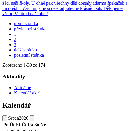
žáci naší školy. U ohně pak všechny děti dostaly zdarma špekáček a
limonádu. Všichni jsme si celé odpoledne krásně užili. Děkujeme
všem, žákům i naší obci!
první stránka
předchozí stránka
1
2
3
další stránka
poslední stránka
Zobrazeno
1
-
30
ze 174
Aktuality
Aktuálně
Kalendář akcí
Kalendář
Srpen
2026
Po
Út
St
Čt
Pá
So
Ne