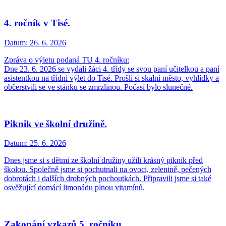
4. ročník v Tisé.
Datum:
26. 6. 2026
Zpráva o výletu podaná TU 4. ročníku:
Dne 23. 6. 2026 se vydali žáci 4. třídy se svou paní učitelkou a paní
asistentkou na třídní výlet do Tisé. Prošli si skalní město, vyhlídky a
občerstvili se ve stánku se zmrzlinou. Počasí bylo slunečné.
Piknik ve školní družině.
Datum:
25. 6. 2026
Dnes jsme si s dětmi ze školní družiny užili krásný piknik před
školou. Společně jsme si pochutnali na ovoci, zelenině, pečených
dobrotách i dalších drobných pochoutkách. Připravili jsme si také
osvěžující domácí limonádu plnou vitamínů.
Zakopání vzkazů 5. ročníku.