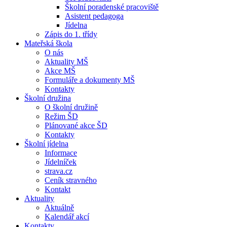
Školní poradenské pracoviště
Asistent pedagoga
Jídelna
Zápis do 1. třídy
Mateřská škola
O nás
Aktuality MŠ
Akce MŠ
Formuláře a dokumenty MŠ
Kontakty
Školní družina
O školní družině
Režim ŠD
Plánované akce ŠD
Kontakty
Školní jídelna
Informace
Jídelníček
strava.cz
Ceník stravného
Kontakt
Aktuality
Aktuálně
Kalendář akcí
Kontakty