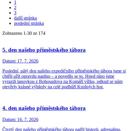
1
2
3
další stránka
poslední stránka
Zobrazeno
1
-
30
ze 174
5. den našeho příměstského tábora
Datum:
17. 7. 2026
Poslední, pátý den našeho expedičního příměstského tábora jsme si
chtěli užít opravdu naplno – a povedlo se to. Hned ráno jsme
vyrazili lanovkou z Bohosudova na Komáří vížku, odkud se nám
otevřely krásné výhledy na celé podhůří Krušných hor.
4. den našeho příměstského tábora
Datum:
16. 7. 2026
Čtvrtý den našeho příměstského tábora patřil historii, adrenalinu,