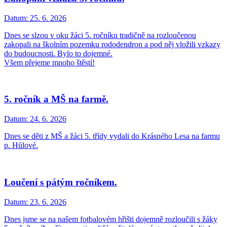
Datum:
25. 6. 2026
Dnes se slzou v oku žáci 5. ročníku tradičně na rozloučenou
zakopali na školním pozemku rododendron a pod něj vložili vzkazy
do budoucnosti. Bylo to dojemné.
Všem přejeme mnoho štěstí!
5. ročník a MŠ na farmě.
Datum:
24. 6. 2026
Dnes se děti z MŠ a žáci 5. třídy vydali do Krásného Lesa na farmu
p. Hůlové.
Loučení s pátým ročníkem.
Datum:
23. 6. 2026
Dnes jsme se na našem fotbalovém hřišti dojemně rozloučili s žáky