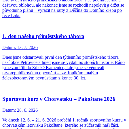
deštivou oblohou, ale nakonec jsme se rozhodli nepolevit a držet se
původního plánu – vyrazit na rafty z Děčína do Dolního Žlebu po
řece Labi.
1. den našeho příměstského tábora
Datum:
13. 7. 2026
Dnes jsme odstartovali první den týdenního příměstského tábora
naší obce Petrovice a hned jsme se vydali po stopách historie. Ráno
jsme zamířili do Srbské Kamenice, kde jsme se věnovali
prvorepublikovému opevnění – tzv. řopíkům, malým
železobetonovým pevnůstkám z konce 30. let.
​​​​​​​Sportovní kurz v Chorvatsku – Pakoštane 2026
Datum:
28. 6. 2026
Ve dnech 12. 6. – 21. 6. 2026 proběhl 1. ročník sportovního kurzu v
chorvatském letovisku Pakoštane, kterého se zúčastnili naši žáci.