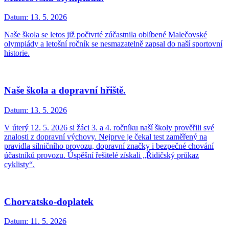
Datum:
13. 5. 2026
Naše škola se letos již počtvrté zúčastnila oblíbené Malečovské
olympiády a letošní ročník se nesmazatelně zapsal do naší sportovní
historie.
Naše škola a dopravní hřiště.
Datum:
13. 5. 2026
V úterý 12. 5. 2026 si žáci 3. a 4. ročníku naší školy prověřili své
znalosti z dopravní výchovy. Nejprve je čekal test zaměřený na
pravidla silničního provozu, dopravní značky i bezpečné chování
účastníků provozu. Úspěšní řešitelé získali „Řidičský průkaz
cyklisty“.
Chorvatsko-doplatek
Datum:
11. 5. 2026