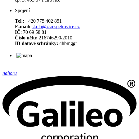
Spojení
Tel.:
+420 775 402 851
E-mail:
skola@zsmspetrovice.cz
IČ
: 70 69 58 81
Číslo účtu:
216746290/2010
ID datové schránky:
4hbmggr
nahoru