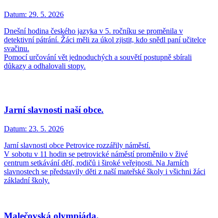
Datum:
29. 5. 2026
Dnešní hodina českého jazyka v 5. ročníku se proměnila v
detektivní pátrání. Žáci měli za úkol zjistit, kdo snědl paní učitelce
svačinu.
Pomocí určování vět jednoduchých a souvětí postupně sbírali
důkazy a odhalovali stopy.
Jarní slavnosti naší obce.
Datum:
23. 5. 2026
Jarní slavnosti obce Petrovice rozzářily náměstí.
V sobotu v 11 hodin se petrovické náměstí proměnilo v živé
centrum setkávání dětí, rodičů i široké veřejnosti. Na Jarních
slavnostech se představily děti z naší mateřské školy i všichni žáci
základní školy.
Malečovská olympiáda.