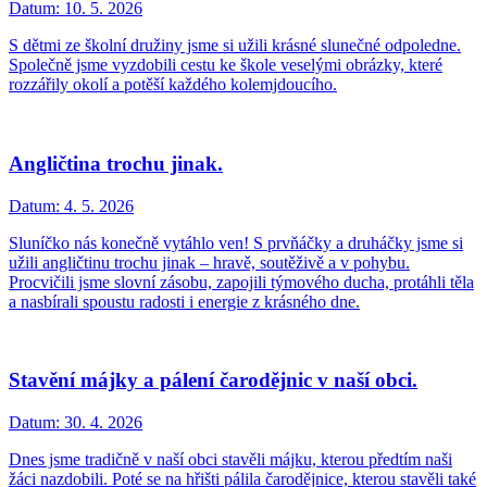
Datum:
10. 5. 2026
S dětmi ze školní družiny jsme si užili krásné slunečné odpoledne.
Společně jsme vyzdobili cestu ke škole veselými obrázky, které
rozzářily okolí a potěší každého kolemjdoucího.
Angličtina trochu jinak.
Datum:
4. 5. 2026
Sluníčko nás konečně vytáhlo ven! S prvňáčky a druháčky jsme si
užili angličtinu trochu jinak – hravě, soutěživě a v pohybu.
Procvičili jsme slovní zásobu, zapojili týmového ducha, protáhli těla
a nasbírali spoustu radosti i energie z krásného dne.
Stavění májky a pálení čarodějnic v naší obci.
Datum:
30. 4. 2026
Dnes jsme tradičně v naší obci stavěli májku, kterou předtím naši
žáci nazdobili. Poté se na hřišti pálila čarodějnice, kterou stavěli také