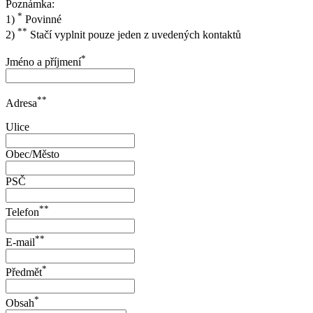
Poznámka:
*
1)
Povinné
**
2)
Stačí vyplnit pouze jeden z uvedených kontaktů
*
Jméno a příjmení
**
Adresa
Ulice
Obec/Město
PSČ
**
Telefon
**
E-mail
*
Předmět
*
Obsah