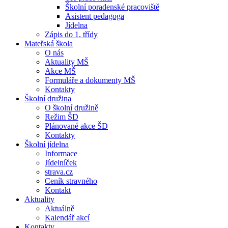
Školní poradenské pracoviště
Asistent pedagoga
Jídelna
Zápis do 1. třídy
Mateřská škola
O nás
Aktuality MŠ
Akce MŠ
Formuláře a dokumenty MŠ
Kontakty
Školní družina
O školní družině
Režim ŠD
Plánované akce ŠD
Kontakty
Školní jídelna
Informace
Jídelníček
strava.cz
Ceník stravného
Kontakt
Aktuality
Aktuálně
Kalendář akcí
Kontakty