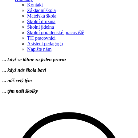
Kontakt
Základní škola
Mateřská škola
Školní družina
Školní jídelna
Školní poradenské pracoviště
TH pracovníci
Asistent pedagoga
Napište nám
... když se táhne za jeden provaz
... když nás škola baví
... náš celý tým
... tým naší školky