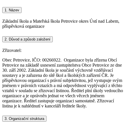
1.
Název
Základní škola a Mateřská škola Petrovice okres Ústí nad Labem,
příspěvková organizace
2.
Důvod a způsob založení
Zřizovatel:
Obec Petrovice, IČO: 00266922. Organizace byla zřízena Obcí
Petrovice na základě usnesení zastupitelstva Obce Petrovice ze dne
30. září 2002. Základní škola je součástí výchovně vzdělávací
soustavy a je zařazena do sítě škol a školských zařízení ČR. Je
příspěvkovou organizací s právní subjektivitou, jež vystupuje svým
jménem v právních vztazích a má odpovědnost vyplývající z těchto
vztahů v souladu se zřizovací listinou. Ředitel plní úkoly vedoucího
organizace a je oprávněn jednat ve všech věcech jménem
organizace. Ředitel zastupuje organizaci samostatně. Zřizovací
listina je k nahlédnutí v kanceláři ředitele školy.
3.
Organizační struktura