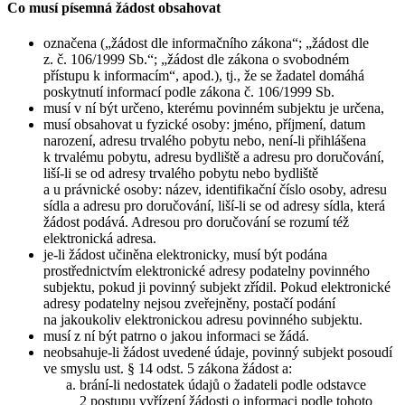
Co musí písemná žádost obsahovat
označena („žádost dle informačního zákona“; „žádost dle
z. č. 106/1999 Sb.“; „žádost dle zákona o svobodném
přístupu k informacím“, apod.), tj., že se žadatel domáhá
poskytnutí informací podle zákona č. 106/1999 Sb.
musí v ní být určeno, kterému povinném subjektu je určena,
musí obsahovat u fyzické osoby: jméno, příjmení, datum
narození, adresu trvalého pobytu nebo, není-li přihlášena
k trvalému pobytu, adresu bydliště a adresu pro doručování,
liší-li se od adresy trvalého pobytu nebo bydliště
a u právnické osoby: název, identifikační číslo osoby, adresu
sídla a adresu pro doručování, liší-li se od adresy sídla, která
žádost podává. Adresou pro doručování se rozumí též
elektronická adresa.
je-li žádost učiněna elektronicky, musí být podána
prostřednictvím elektronické adresy podatelny povinného
subjektu, pokud ji povinný subjekt zřídil. Pokud elektronické
adresy podatelny nejsou zveřejněny, postačí podání
na jakoukoliv elektronickou adresu povinného subjektu.
musí z ní být patrno o jakou informaci se žádá.
neobsahuje-li žádost uvedené údaje, povinný subjekt posoudí
ve smyslu ust. § 14 odst. 5 zákona žádost a:
brání-li nedostatek údajů o žadateli podle odstavce
2 postupu vyřízení žádosti o informaci podle tohoto