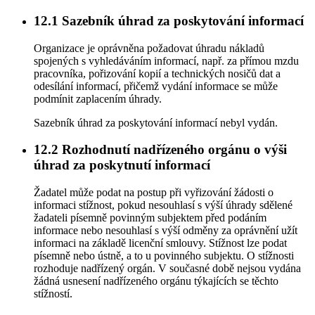
12.1
Sazebník úhrad za poskytování informací
Organizace je oprávněna požadovat úhradu nákladů
spojených s vyhledáváním informací, např. za přímou mzdu
pracovníka, pořizování kopií a technických nosičů dat a
odesílání informací, přičemž vydání informace se může
podmínit zaplacením úhrady.
Sazebník úhrad za poskytování informací nebyl vydán.
12.2
Rozhodnutí nadřízeného orgánu o výši
úhrad za poskytnutí informací
Žadatel může podat na postup při vyřizování žádosti o
informaci stížnost, pokud nesouhlasí s výší úhrady sdělené
žadateli písemně povinným subjektem před podáním
informace nebo nesouhlasí s výší odměny za oprávnění užít
informaci na základě licenční smlouvy. Stížnost lze podat
písemně nebo ústně, a to u povinného subjektu. O stížnosti
rozhoduje nadřízený orgán. V současné době nejsou vydána
žádná usnesení nadřízeného orgánu týkajících se těchto
stížností.