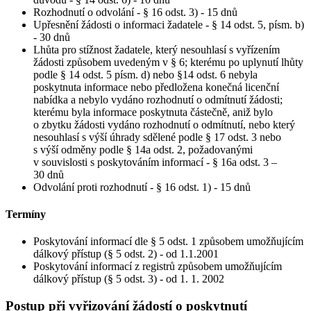
Rozhodnutí o odvolání - § 16 odst. 3) - 15 dnů
Upřesnění žádosti o informaci žadatele - § 14 odst. 5, písm. b)
- 30 dnů
Lhůta pro stížnost žadatele, který nesouhlasí s vyřízením
žádosti způsobem uvedeným v § 6; kterému po uplynutí lhůty
podle § 14 odst. 5 písm. d) nebo §14 odst. 6 nebyla
poskytnuta informace nebo předložena konečná licenční
nabídka a nebylo vydáno rozhodnutí o odmítnutí žádosti;
kterému byla informace poskytnuta částečně, aniž bylo
o zbytku žádosti vydáno rozhodnutí o odmítnutí, nebo který
nesouhlasí s výší úhrady sdělené podle § 17 odst. 3 nebo
s výší odměny podle § 14a odst. 2, požadovanými
v souvislosti s poskytováním informací - § 16a odst. 3 –
30 dnů
Odvolání proti rozhodnutí - § 16 odst. 1) - 15 dnů
Termíny
Poskytování informací dle § 5 odst. 1 způsobem umožňujícím
dálkový přístup (§ 5 odst. 2) - od 1.1.2001
Poskytování informací z registrů způsobem umožňujícím
dálkový přístup (§ 5 odst. 3) - od 1. 1. 2002
Postup při vyřizování žádostí o poskytnutí