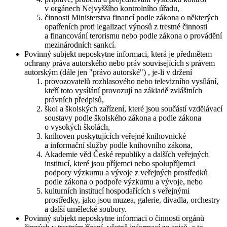
v orgánech Nejvyššího kontrolního úřadu,
činnosti Ministerstva financí podle zákona o některých
opatřeních proti legalizaci výnosů z trestné činnosti
a financování terorismu nebo podle zákona o provádění
mezinárodních sankcí.
Povinný subjekt neposkytne informaci, která je předmětem
ochrany práva autorského nebo práv souvisejících s právem
autorským (dále jen "právo autorské") , je-li v držení
provozovatelů rozhlasového nebo televizního vysílání,
kteří toto vysílání provozují na základě zvláštních
právních předpisů,
škol a školských zařízení, které jsou součástí vzdělávací
soustavy podle školského zákona a podle zákona
o vysokých školách,
knihoven poskytujících veřejné knihovnické
a informační služby podle knihovního zákona,
Akademie věd České republiky a dalších veřejných
institucí, které jsou příjemci nebo spolupříjemci
podpory výzkumu a vývoje z veřejných prostředků
podle zákona o podpoře výzkumu a vývoje, nebo
kulturních institucí hospodařících s veřejnými
prostředky, jako jsou muzea, galerie, divadla, orchestry
a další umělecké soubory.
Povinný subjekt neposkytne informaci o činnosti orgánů