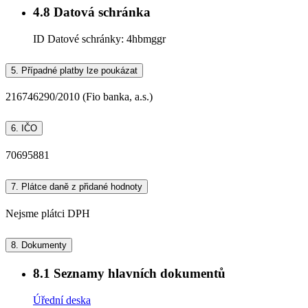
4.8
Datová schránka
ID Datové schránky:
4hbmggr
5.
Případné platby lze poukázat
216746290/2010 (Fio banka, a.s.)
6.
IČO
70695881
7.
Plátce daně z přidané hodnoty
Nejsme plátci DPH
8.
Dokumenty
8.1
Seznamy hlavních dokumentů
Úřední deska