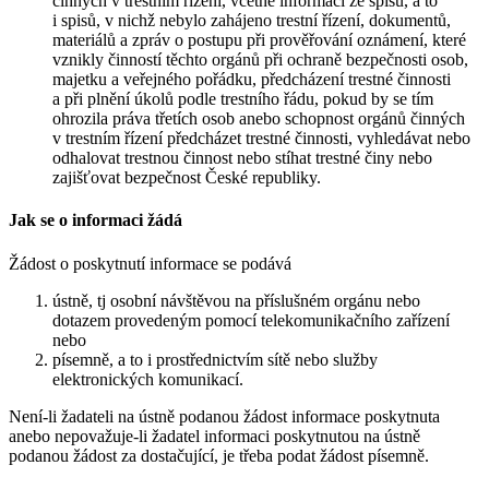
činných v trestním řízení, včetně informací ze spisů, a to
i spisů, v nichž nebylo zahájeno trestní řízení, dokumentů,
materiálů a zpráv o postupu při prověřování oznámení, které
vznikly činností těchto orgánů při ochraně bezpečnosti osob,
majetku a veřejného pořádku, předcházení trestné činnosti
a při plnění úkolů podle trestního řádu, pokud by se tím
ohrozila práva třetích osob anebo schopnost orgánů činných
v trestním řízení předcházet trestné činnosti, vyhledávat nebo
odhalovat trestnou činnost nebo stíhat trestné činy nebo
zajišťovat bezpečnost České republiky.
Jak se o informaci žádá
Žádost o poskytnutí informace se podává
ústně, tj osobní návštěvou na příslušném orgánu nebo
dotazem provedeným pomocí telekomunikačního zařízení
nebo
písemně, a to i prostřednictvím sítě nebo služby
elektronických komunikací.
Není-li žadateli na ústně podanou žádost informace poskytnuta
anebo nepovažuje-li žadatel informaci poskytnutou na ústně
podanou žádost za dostačující, je třeba podat žádost písemně.