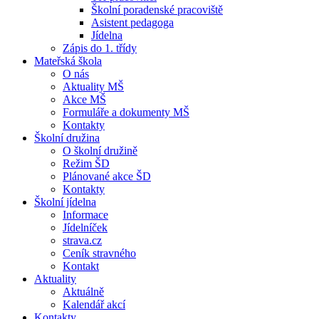
Školní poradenské pracoviště
Asistent pedagoga
Jídelna
Zápis do 1. třídy
Mateřská škola
O nás
Aktuality MŠ
Akce MŠ
Formuláře a dokumenty MŠ
Kontakty
Školní družina
O školní družině
Režim ŠD
Plánované akce ŠD
Kontakty
Školní jídelna
Informace
Jídelníček
strava.cz
Ceník stravného
Kontakt
Aktuality
Aktuálně
Kalendář akcí
Kontakty