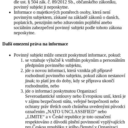
dle ust. § 504 zák. č. 89/2012 Sb., občanského zákoníku,
povinný subjekt ji neposkytne.
Informace o majetkových poměrech osoby, která není
povinným subjektem, získané na základě zákonů o daních,
poplatcích, penzijním nebo zdravotním pojištění anebo
sociálním zabezpečení povinný subjekt podle tohoto zákona
neposkytne.
Další omezení práva na informace
Povinný subjekt může omezit poskytnutí informace, pokud:
se vztahuje výlučně k vnitřním pokynům a personálním
předpisům povinného subjektu,
jde o novou informaci, která vznikla při přípravě
rozhodnutí povinného subjektu, pokud zákon nestanoví
jinak; to platí jen do doby, kdy se příprava ukončí
rozhodnutím, nebo
jde o informaci poskytnutou Organizací
Severoatlantické smlouvy nebo Evropskou unií, která je
v zájmu bezpečnosti státu, veřejné bezpečnosti nebo
ochrany práv třetích osob chráněna uvedenými původci
označením „NATO UNCLASSIFIED“ nebo
„LIMITE“ a v České republice je toto označení
respektováno z důvodů plnění povinností vyplývajících
pro Českou republiku z jejího členství v Organizaci