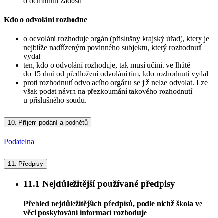
o odmítnutí žádosti
Kdo o odvolání rozhodne
o odvolání rozhoduje orgán (příslušný krajský úřad), který je
nejblíže nadřízeným povinného subjektu, který rozhodnutí
vydal
ten, kdo o odvolání rozhoduje, tak musí učinit ve lhůtě
do 15 dnů od předložení odvolání tím, kdo rozhodnutí vydal
proti rozhodnutí odvolacího orgánu se již nelze odvolat. Lze
však podat návrh na přezkoumání takového rozhodnutí
u příslušného soudu.
10.
Příjem podání a podnětů
Podatelna
11.
Předpisy
11.1
Nejdůležitější používané předpisy
Přehled nejdůležitějších předpisů, podle nichž škola ve
věci poskytování informací rozhoduje