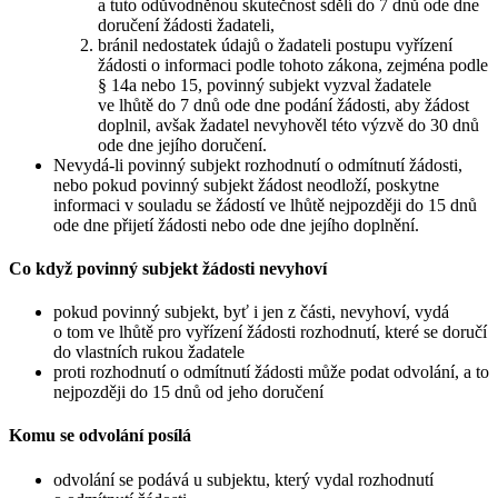
a tuto odůvodněnou skutečnost sdělí do 7 dnů ode dne
doručení žádosti žadateli,
bránil nedostatek údajů o žadateli postupu vyřízení
žádosti o informaci podle tohoto zákona, zejména podle
§ 14a nebo 15, povinný subjekt vyzval žadatele
ve lhůtě do 7 dnů ode dne podání žádosti, aby žádost
doplnil, avšak žadatel nevyhověl této výzvě do 30 dnů
ode dne jejího doručení.
Nevydá-li povinný subjekt rozhodnutí o odmítnutí žádosti,
nebo pokud povinný subjekt žádost neodloží, poskytne
informaci v souladu se žádostí ve lhůtě nejpozději do 15 dnů
ode dne přijetí žádosti nebo ode dne jejího doplnění.
Co když povinný subjekt žádosti nevyhoví
pokud povinný subjekt, byť i jen z části, nevyhoví, vydá
o tom ve lhůtě pro vyřízení žádosti rozhodnutí, které se doručí
do vlastních rukou žadatele
proti rozhodnutí o odmítnutí žádosti může podat odvolání, a to
nejpozději do 15 dnů od jeho doručení
Komu se odvolání posílá
odvolání se podává u subjektu, který vydal rozhodnutí