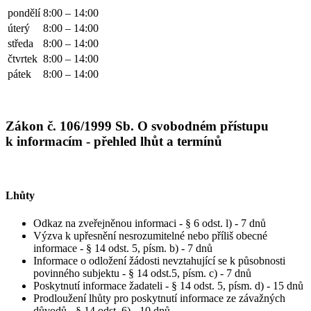
pondělí
8:00 – 14:00
úterý
8:00 – 14:00
středa
8:00 – 14:00
čtvrtek
8:00 – 14:00
pátek
8:00 – 14:00
Zákon č. 106/1999 Sb. O svobodném přístupu
k informacím - přehled lhůt a termínů
Lhůty
Odkaz na zveřejněnou informaci - § 6 odst. l) - 7 dnů
Výzva k upřesnění nesrozumitelné nebo příliš obecné
informace - § 14 odst. 5, písm. b) - 7 dnů
Informace o odložení žádosti nevztahující se k působnosti
povinného subjektu - § 14 odst.5, písm. c) - 7 dnů
Poskytnutí informace žadateli - § 14 odst. 5, písm. d) - 15 dnů
Prodloužení lhůty pro poskytnutí informace ze závažných
důvodů - § 14 odst. 6) - 10 dnů