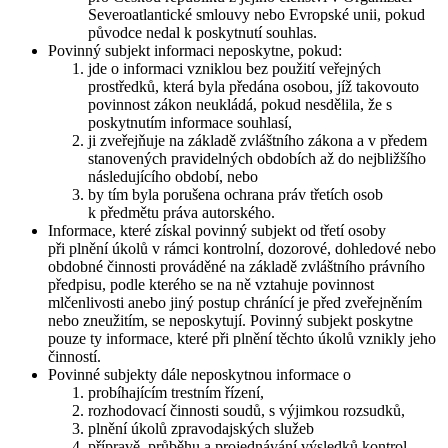
Severoatlantické smlouvy nebo Evropské unii, pokud
původce nedal k poskytnutí souhlas.
Povinný subjekt informaci neposkytne, pokud:
jde o informaci vzniklou bez použití veřejných
prostředků, která byla předána osobou, jíž takovouto
povinnost zákon neukládá, pokud nesdělila, že s
poskytnutím informace souhlasí,
ji zveřejňuje na základě zvláštního zákona a v předem
stanovených pravidelných obdobích až do nejbližšího
následujícího období, nebo
by tím byla porušena ochrana práv třetích osob
k předmětu práva autorského.
Informace, které získal povinný subjekt od třetí osoby
při plnění úkolů v rámci kontrolní, dozorové, dohledové nebo
obdobné činnosti prováděné na základě zvláštního právního
předpisu, podle kterého se na ně vztahuje povinnost
mlčenlivosti anebo jiný postup chránící je před zveřejněním
nebo zneužitím, se neposkytují. Povinný subjekt poskytne
pouze ty informace, které při plnění těchto úkolů vznikly jeho
činností.
Povinné subjekty dále neposkytnou informace o
probíhajícím trestním řízení,
rozhodovací činnosti soudů, s výjimkou rozsudků,
plnění úkolů zpravodajských služeb
přípravě, průběhu a projednávání výsledků kontrol