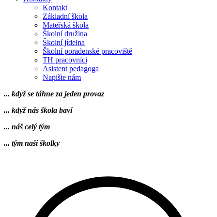
Kontakt
Základní škola
Mateřská škola
Školní družina
Školní jídelna
Školní poradenské pracoviště
TH pracovníci
Asistent pedagoga
Napište nám
... když se táhne za jeden provaz
... když nás škola baví
... náš celý tým
... tým naší školky