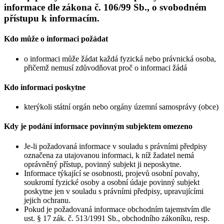
informace dle zákona č. 106/99 Sb., o svobodném
přístupu k informacím.
Kdo může o informaci požádat
o informaci může žádat každá fyzická nebo právnická osoba,
přičemž nemusí zdůvodňovat proč o informaci žádá
Kdo informaci poskytne
kterýkoli státní orgán nebo orgány územní samosprávy (obce)
Kdy je podání informace povinným subjektem omezeno
Je-li požadovaná informace v souladu s právními předpisy
označena za utajovanou informaci, k níž žadatel nemá
oprávněný přístup, povinný subjekt ji neposkytne.
Informace týkající se osobnosti, projevů osobní povahy,
soukromí fyzické osoby a osobní údaje povinný subjekt
poskytne jen v souladu s právními předpisy, upravujícími
jejich ochranu.
Pokud je požadovaná informace obchodním tajemstvím dle
ust. § 17 zák. č. 513/1991 Sb., obchodního zákoníku, resp.