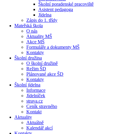
Školní poradenské pracoviště
Asistent pedagoga
Jídelna
Zápis do 1. třídy
Mateřská škola
O nás
Aktuality MŠ
Akce MŠ
Formuláře a dokumenty MŠ
Kontakty
Školní družina
O školní družině
Režim ŠD
Plánované akce ŠD
Kontakty
Školní jídelna
Informace
Jídelníček
strava.cz
Ceník stravného
Kontakt
Aktuality
Aktuálně
Kalendář akcí
Kontakty