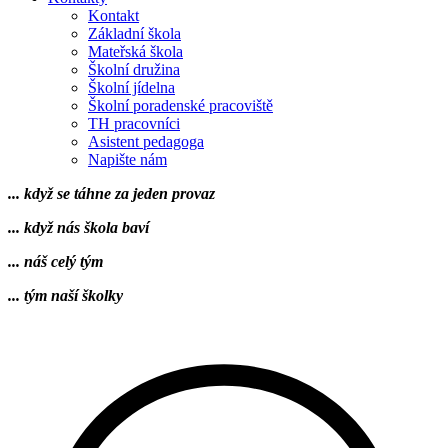
Kontakt
Základní škola
Mateřská škola
Školní družina
Školní jídelna
Školní poradenské pracoviště
TH pracovníci
Asistent pedagoga
Napište nám
... když se táhne za jeden provaz
... když nás škola baví
... náš celý tým
... tým naší školky