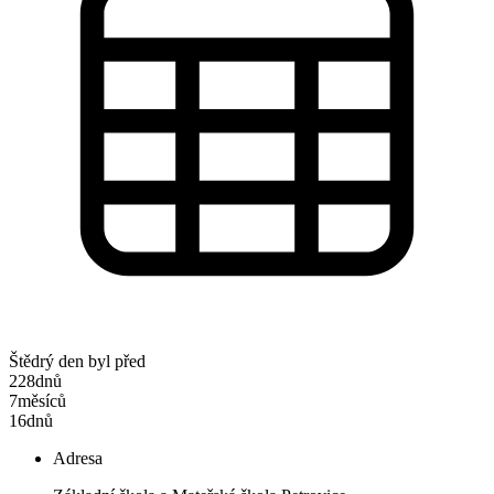
Štědrý den byl před
228
dnů
7
měsíců
16
dnů
Adresa