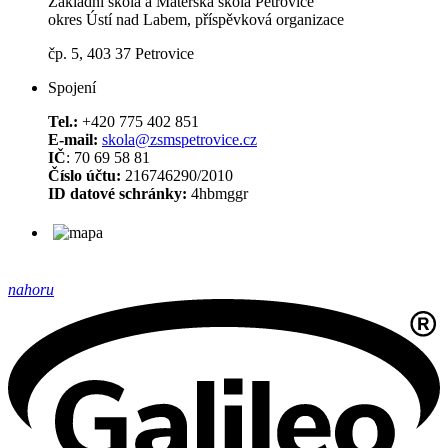
Základní škola a Mateřská škola Petrovice
okres Ústí nad Labem, příspěvková organizace
čp. 5, 403 37 Petrovice
Spojení
Tel.:
+420 775 402 851
E-mail:
skola@zsmspetrovice.cz
IČ
: 70 69 58 81
Číslo účtu:
216746290/2010
ID datové schránky:
4hbmggr
nahoru